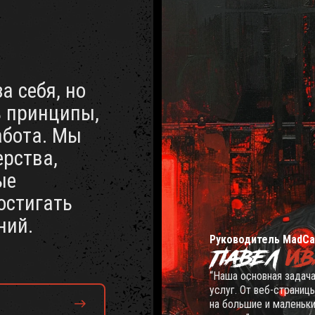
а себя, но
ь принципы,
абота. Мы
ерства,
ые
остигать
ний.
Руководитель MadCa
ПАВЕЛ
ИВ
“Наша основная задача
услуг. От веб-страниц
на большие и маленьки