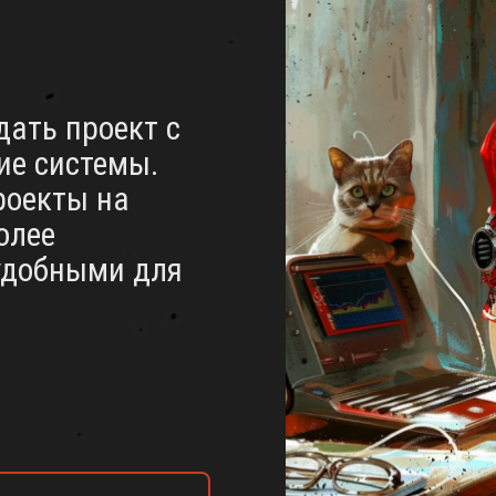
дать проект с
ие системы.
роекты на
олее
удобными для