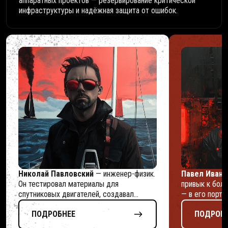
аппаратных проектов — резервирование критической
инфраструктуры и надёжная защита от ошибок.
Николай Павловский
— инженер-физик.
Павел Ивано
Он тестировал материалы для
привык к бол
спутниковых двигателей, создавал
— в его порт
титановую табличку для установки на
реализованных
ПОДРОБНЕЕ
ПОДРОБ
шельфе Северного Ледовитого океана и
особый навык
управлял серверными нагрузками свыше
возможных пр