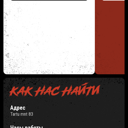
1 миллиона посещений в день. Короче
которые соот
говоря — он знает своё дело. Его
техническим,
образование, подготовка и опыт делают
требованиям. 
его идеальным кандидатом для любых
людьми и име
инженерных проектов, требующих
большими ком
глубокого понимания физических
принципов и их применения.
КАК НАС НАЙТИ
Адрес
Tartu mnt 83
Часы работы