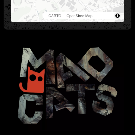
©
CARTO
, ©
OpenStreetMap
contributors