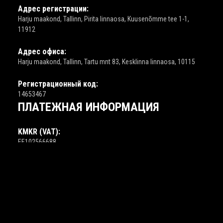
Адрес регистрации:
Harju maakond, Tallinn, Pirita linnaosa, Kuusenõmme tee 1-1,
11912
MadCats предлагает инновационные решения в
области дизайна, безопасности и маркетинга,
Адрес офиса:
которые помогают компаниям развиваться и
Harju maakond, Tallinn, Tartu mnt 83, Kesklinna linnaosa, 10115
добиваться успеха в цифровом мире.
Регистрационный код:
14653467
ПЛАТЕЖНАЯ ИНФОРМАЦИЯ
Забронировать консультацию
KMKR (VAT):
EE102566688
LHV:
EE917700771003611291
Revolut:
LT413250070389203340